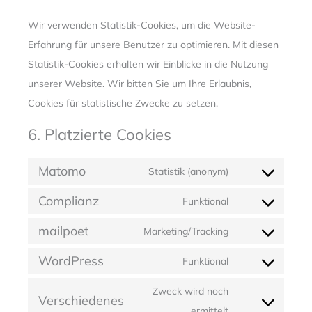
Wir verwenden Statistik-Cookies, um die Website-
Erfahrung für unsere Benutzer zu optimieren. Mit diesen
Statistik-Cookies erhalten wir Einblicke in die Nutzung
unserer Website. Wir bitten Sie um Ihre Erlaubnis,
Cookies für statistische Zwecke zu setzen.
6. Platzierte Cookies
Matomo
Statistik (anonym)
Consent
Complianz
to
Funktional
Consent
service
mailpoet
to
Marketing/Tracking
matomo
Consent
service
WordPress
to
Funktional
complianz
Consent
service
to
Zweck wird noch
Verschiedenes
mailpoet
service
Consent
ermittelt