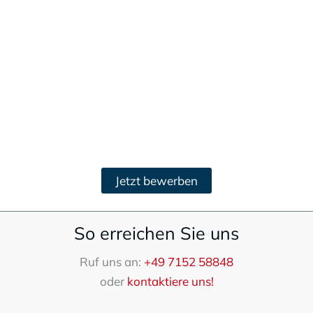
Bewerbung an:
Lanz Hebebühnen & Nutzfahrzeugevermietung
GmbH
Herrn Thiermann
Schillerstraße 93
71277 Rutesheim
Jetzt bewerben
So erreichen Sie uns
Ruf uns an:
+49 7152 58848
oder
kontaktiere uns!