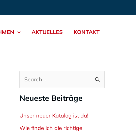
HMEN
AKTUELLES
KONTAKT
S
u
Neueste Beiträge
c
h
Unser neuer Katalog ist da!
e
Wie finde ich die richtige
n