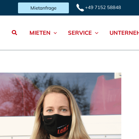
+49 7152 58848
Mietanfrage
Suchen
MIETEN
SERVICE
UNTERNE